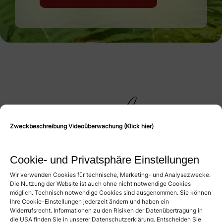
genießen
Zweckbeschreibung Videoüberwachung (Klick hier)
IM SCHINDLERHOF
Cookie- und Privatsphäre Einstellungen
Erleben Sie im Schindlerhof kulinarische Highlights,
Wir verwenden Cookies für technische, Marketing- und Analysezwecke.
die Tradition und Innovation vereinen. Im Restaurant
Die Nutzung der Website ist auch ohne nicht notwendige Cookies
möglich. Technisch notwendige Cookies sind ausgenommen. Sie können
unvergESSlich erwarten Sie kreative Gerichte, frisch
Ihre Cookie-Einstellungen jederzeit ändern und haben ein
zubereitet aus regionalen und internationalen
Widerrufsrecht. Informationen zu den Risiken der Datenübertragung in
Zutaten. Jeder unserer Restaurantbereiche bietet das
die USA finden Sie in unserer Datenschutzerklärung. Entscheiden Sie