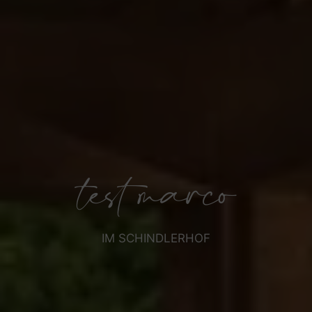
test marco
IM SCHINDLERHOF