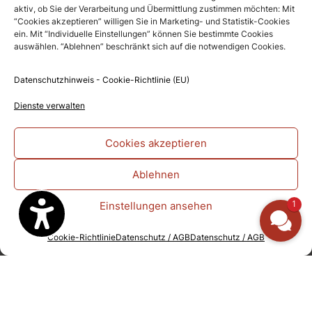
aktiv, ob Sie der Verarbeitung und Übermittlung zustimmen möchten: Mit
passende Ambiente – von rustikal bis mondän. Die
“Cookies akzeptieren” willigen Sie in Marketing- und Statistik-Cookies
dankBAR rundet das Erlebnis ab, wo Sie bei einem
ein. Mit “Individuelle Einstellungen” können Sie bestimmte Cookies
erlesenen Wein die kleinen und großen Momente des
auswählen. “Ablehnen” beschränkt sich auf die notwendigen Cookies.
Lebens genießen können. Herzlichkeit und
Gastlichkeit stehen bei uns an erster Stelle. Lassen
Datenschutzhinweis - Cookie-Richtlinie (EU)
Sie sich verwöhnen.
Dienste verwalten
Jetzt genießen!
Cookies akzeptieren
unvergesslich
Ablehnen
1
Einstellungen ansehen
Cookie-Richtlinie
Datenschutz / AGB
Datenschutz / AGB
IM SCHINDLERHOF