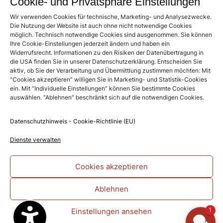
unvergesslich
Cookie- und Privatsphäre Einstellungen
Wir verwenden Cookies für technische, Marketing- und Analysezwecke.
Die Nutzung der Website ist auch ohne nicht notwendige Cookies
möglich. Technisch notwendige Cookies sind ausgenommen. Sie können
IM SCHINDLERHOF
Ihre Cookie-Einstellungen jederzeit ändern und haben ein
Widerrufsrecht. Informationen zu den Risiken der Datenübertragung in
die USA finden Sie in unserer Datenschutzerklärung. Entscheiden Sie
aktiv, ob Sie der Verarbeitung und Übermittlung zustimmen möchten: Mit
Im unvergESSlich erwartet Sie eine einzigartige
“Cookies akzeptieren” willigen Sie in Marketing- und Statistik-Cookies
Symbiose aus regionaler Frische und internationalen
ein. Mit “Individuelle Einstellungen” können Sie bestimmte Cookies
Einflüssen. Hier wird jedes Gericht mit Sorgfalt und
auswählen. “Ablehnen” beschränkt sich auf die notwendigen Cookies.
Leidenschaft frisch zubereitet – von raffinierten
Klassikern bis hin zu kreativen Menüs. Das stilvolle
Datenschutzhinweis - Cookie-Richtlinie (EU)
Ambiente schafft den perfekten Rahmen für
Dienste verwalten
besondere Genussmomente.
Erleben Sie eine Küche, die Tradition und Innovation
Cookies akzeptieren
harmonisch vereint, begleitet von einem herzlichen
Service, der Ihren Besuch unvergesslich macht. Ob
Ablehnen
für ein gemütliches Abendessen oder ein festliches
Menü – hier wird jeder Besuch zu einem kulinarischen
1
Einstellungen ansehen
Highlight.