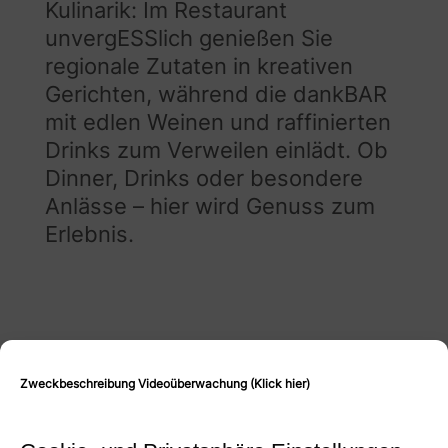
Kulinarik: Im Restaurant
unvergESSlich genießen Sie
regionale Zutaten in kreativen
Gerichten, während die dankBAR
mit edlen Weinen und raffinierten
Drinks zum Verweilen einlädt. Ob
Dinner, Drinks oder besondere
Anlässe – hier wird Genuss zum
Erlebnis.
Zweckbeschreibung Videoüberwachung (Klick hier)