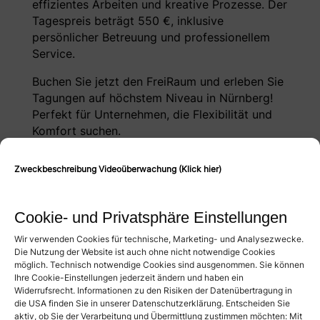
effizientes Arbeiten und kreative Prozesse. Der
Tagespreis beträgt 550 €, inklusive
persönlicher Betreuung und professionellem
Service.
Buchen Sie jetzt den FreiRaum und erleben Sie
Tagungen auf höchstem Niveau in Nürnberg!
Perfekt für Unternehmen, die Flexibilität und
Komfort suchen.
Zweckbeschreibung Videoüberwachung (Klick hier)
Preis
Tag: 550,- €
Cookie- und Privatsphäre Einstellungen
Wir verwenden Cookies für technische, Marketing- und Analysezwecke.
Bestuhlungsmöglichkeiten
Die Nutzung der Website ist auch ohne nicht notwendige Cookies
möglich. Technisch notwendige Cookies sind ausgenommen. Sie können
Ihre Cookie-Einstellungen jederzeit ändern und haben ein
Kino: 30 Personen
Widerrufsrecht. Informationen zu den Risiken der Datenübertragung in
die USA finden Sie in unserer Datenschutzerklärung. Entscheiden Sie
Parlament: 25 Personen
aktiv, ob Sie der Verarbeitung und Übermittlung zustimmen möchten: Mit