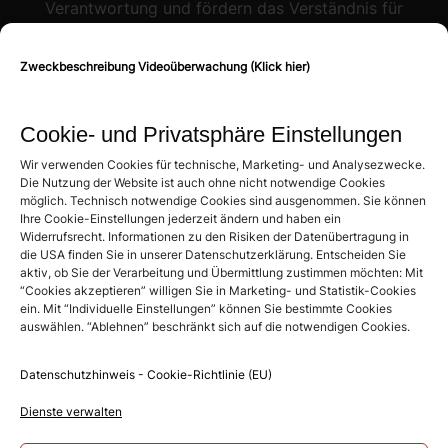
Verantwortung und fördern das Verständnis für
ökologische Zusammenhänge mit ganz
konkreten Maßnahmen!
Zweckbeschreibung Videoüberwachung (Klick hier)
Mehr Informationen
Cookie- und Privatsphäre Einstellungen
Wir verwenden Cookies für technische, Marketing- und Analysezwecke.
Die Nutzung der Website ist auch ohne nicht notwendige Cookies
Bewertungen
möglich. Technisch notwendige Cookies sind ausgenommen. Sie können
Ihre Cookie-Einstellungen jederzeit ändern und haben ein
Widerrufsrecht. Informationen zu den Risiken der Datenübertragung in
Hotel Schindlerhof
die USA finden Sie in unserer Datenschutzerklärung. Entscheiden Sie
4.6
aktiv, ob Sie der Verarbeitung und Übermittlung zustimmen möchten: Mit
Basierend auf 886 Bewertungen
“Cookies akzeptieren” willigen Sie in Marketing- und Statistik-Cookies
powered by
G
o
o
g
l
e
ein. Mit “Individuelle Einstellungen” können Sie bestimmte Cookies
auswählen. “Ablehnen” beschränkt sich auf die notwendigen Cookies.
Bewertung auf Google schreiben
Datenschutzhinweis - Cookie-Richtlinie (EU)
Social Media
Dienste verwalten