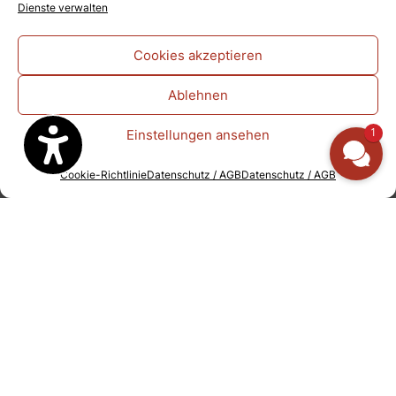
Dienste verwalten
Inneren verborgen ist. Gerade in unseren
hektischen und stressigen Zeiten ist es wichtig,
wieder zur Ruhe und inneren Mitte zu finden.
Cookies akzeptieren
Wir entwickeln uns auf vielen verschiedenen
Ebenen rasend schnell und haben vielleicht das
Ablehnen
Gefühl, das Leben zieht an uns vorbei. Oft
1
Einstellungen ansehen
merken wir zu spät, dass wir auf der Strecke
bleiben. Wenn sich Körper, Geist und Seele im
Ungleichgewicht befinden, kann sich das als
Cookie-Richtlinie
Datenschutz / AGB
Datenschutz / AGB
psychisches oder physisches Leiden
bemerkbar machen.
Im Grunde ist Meditation einfach und mühelos.
Ganz ohne den Druck das Denken abschalten
zu müssen. Mit Hilfe der Mantra-Meditation
macht es auch Spaß und der Geist kommt von
allein zur Ruhe. Vor allem in der
Gruppenmeditation kann durch die Kohärenz
ein positiver Effekt auf das Bewusstsein der
Menschen in der Umgebung entstehen.