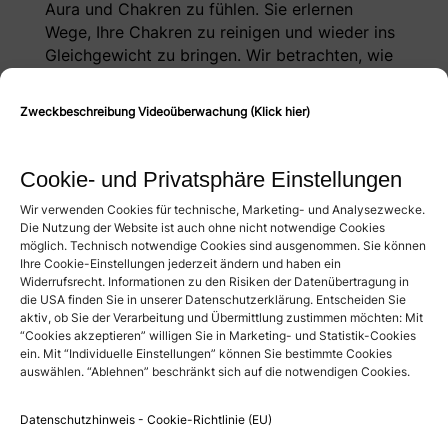
Aura und Chakren zu fühlen. Sie erlernen
Wege, Ihre Chakren zu reinigen und wieder ins
Gleichgewicht zu bringen. Wir betrachten, wie
Energien aus dem Umfeld und von anderen
Menschen unser Energiefeld beeinflussen
Zweckbeschreibung Videoüberwachung (Klick hier)
können und wie wir uns davon befreien.
Je klarer Sie sich selbst wahrnehmen, desto
Cookie- und Privatsphäre Einstellungen
besser hören Sie auf die Bedürfnisse Ihres
Körpers und Ihrer Seele. Ein funktionierender
Wir verwenden Cookies für technische, Marketing- und Analysezwecke.
Die Nutzung der Website ist auch ohne nicht notwendige Cookies
Energiekreislauf ist die Basis für konstruktive
möglich. Technisch notwendige Cookies sind ausgenommen. Sie können
Arbeitsprozesse.
Ihre Cookie-Einstellungen jederzeit ändern und haben ein
Widerrufsrecht. Informationen zu den Risiken der Datenübertragung in
Meditationskurs
die USA finden Sie in unserer Datenschutzerklärung. Entscheiden Sie
aktiv, ob Sie der Verarbeitung und Übermittlung zustimmen möchten: Mit
Ein buddhistisches Sprichwort besagt: „Unser
“Cookies akzeptieren” willigen Sie in Marketing- und Statistik-Cookies
Verstand ist wie ein Affe und hüpft von Ast zu
ein. Mit “Individuelle Einstellungen” können Sie bestimmte Cookies
Ast.“ Der Geist sucht die Erfahrung größeren
auswählen. “Ablehnen” beschränkt sich auf die notwendigen Cookies.
Glücks und wandert so umher. Wir müssen
dem Geist erlauben, seine Quelle
Datenschutzhinweis - Cookie-Richtlinie (EU)
vollkommenen Glücks zu entdecken, die tief im