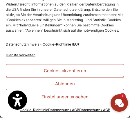
Diese potenten, körpereigenen, inneren
Widerrufsrecht. Informationen zu den Risiken der Datenübertragung in
Kraftwerke sind nicht nur entscheidend für Ihre
die USA finden Sie in unserer Datenschutzerklärung. Entscheiden Sie
Vitalität, sondern steuern auch Ihre Gesundheit
aktiv, ob Sie der Verarbeitung und Übermittlung zustimmen möchten: Mit
“Cookies akzeptieren” willigen Sie in Marketing- und Statistik-Cookies
und verlangsamen den Alterungsprozess.
ein. Mit “Individuelle Einstellungen” können Sie bestimmte Cookies
Leider sind unsere Mitochondrien sehr
auswählen. “Ablehnen” beschränkt sich auf die notwendigen Cookies.
empfindlich in Bezug auf Umweltgifte, falsche
Ernährung, fehlende Bewegung und
Datenschutzhinweis - Cookie-Richtlinie (EU)
anhaltenden Stress. Schwächeln Sie, so wird
die Leistung Ihrer inneren Kraftwerke
Dienste verwalten
heruntergefahren, Ihr Energieniveau sinkt und
die Gefahr, krank zu werden, steigt. Es ist
Cookies akzeptieren
somit immens wichtig für Ihre Vitalität,
alltagstaugliche Praktiken zu entwickeln, um
Ablehnen
der schleichenden Degenerierung der
Mitochondrien entgegenzuwirken!
1
Einstellungen ansehen
Starke Mitochondrien = gesundes und
Cookie-Richtlinie
Datenschutz / AGB
Datenschutz / AGB
energievolles Leben Schwache Mitochondrien
= krankes und energieloses Leben In diesem
Tagesseminar lernen Sie ihre wundervollen