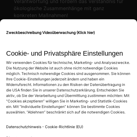
Verantwortung und fördern das Verständnis für
ökologische Zusammenhänge mit ganz
konkreten Maßnahmen!
Zweckbeschreibung Videoüberwachung (Klick hier)
Mehr Informationen
Cookie- und Privatsphäre Einstellungen
Bewertungen
Wir verwenden Cookies für technische, Marketing- und Analysezwecke.
Die Nutzung der Website ist auch ohne nicht notwendige Cookies
Hotel Schindlerhof
möglich. Technisch notwendige Cookies sind ausgenommen. Sie können
4.6
Ihre Cookie-Einstellungen jederzeit ändern und haben ein
Basierend auf 886 Bewertungen
Widerrufsrecht. Informationen zu den Risiken der Datenübertragung in
die USA finden Sie in unserer Datenschutzerklärung. Entscheiden Sie
powered by
G
o
o
g
l
e
aktiv, ob Sie der Verarbeitung und Übermittlung zustimmen möchten: Mit
“Cookies akzeptieren” willigen Sie in Marketing- und Statistik-Cookies
Bewertung auf Google schreiben
ein. Mit “Individuelle Einstellungen” können Sie bestimmte Cookies
auswählen. “Ablehnen” beschränkt sich auf die notwendigen Cookies.
Social Media
Datenschutzhinweis - Cookie-Richtlinie (EU)