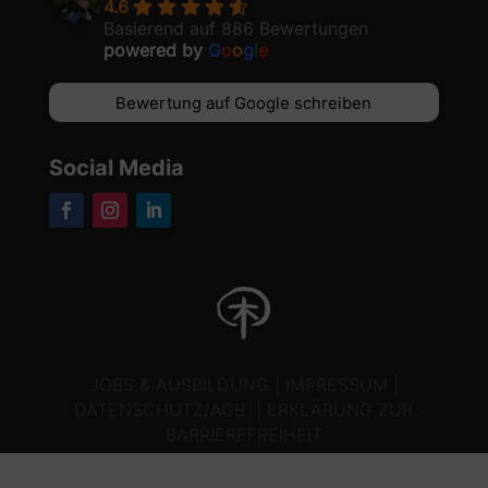
4.6
Basierend auf 886 Bewertungen
powered by
G
o
o
g
l
e
Bewertung auf Google schreiben
Social Media
JOBS & AUSBILDUNG
|
IMPRESSUM
|
DATENSCHUTZ/AGB
|
ERKLÄRUNG ZUR
BARRIEREFREIHEIT