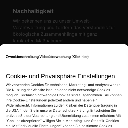
Nachhaltigkeit
Wir bekennen uns zu unser Umwelt-
Verantwortung und fördern das Verständnis für
ökologische Zusammenhänge mit ganz
konkreten Maßnahmen!
Zweckbeschreibung Videoüberwachung (Klick hier)
Mehr Informationen
Cookie- und Privatsphäre Einstellungen
Bewertungen
Wir verwenden Cookies für technische, Marketing- und Analysezwecke.
Die Nutzung der Website ist auch ohne nicht notwendige Cookies
Hotel Schindlerhof
möglich. Technisch notwendige Cookies sind ausgenommen. Sie können
4.6
Ihre Cookie-Einstellungen jederzeit ändern und haben ein
Basierend auf 886 Bewertungen
Widerrufsrecht. Informationen zu den Risiken der Datenübertragung in
die USA finden Sie in unserer Datenschutzerklärung. Entscheiden Sie
powered by
G
o
o
g
l
e
aktiv, ob Sie der Verarbeitung und Übermittlung zustimmen möchten: Mit
“Cookies akzeptieren” willigen Sie in Marketing- und Statistik-Cookies
Bewertung auf Google schreiben
ein. Mit “Individuelle Einstellungen” können Sie bestimmte Cookies