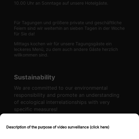
10.00 Uhr an Sonntage auf unsere Hotelgäste.
Für Tagungen und größere private und geschäftliche
Feiern sind wir weiterhin an sieben Tagen in der Woche
für Sie da!
Mittags kochen wir für unsere Tagungsgäste ein
leckeres Menü, zu dem auch andere Gäste herzlich
willkommen sind.
Sustainability
We are committed to our environmental
responsibility and promote an understanding
of ecological interrelationships with very
specific measures!
Description of the purpose of video surveillance (click here)
More information