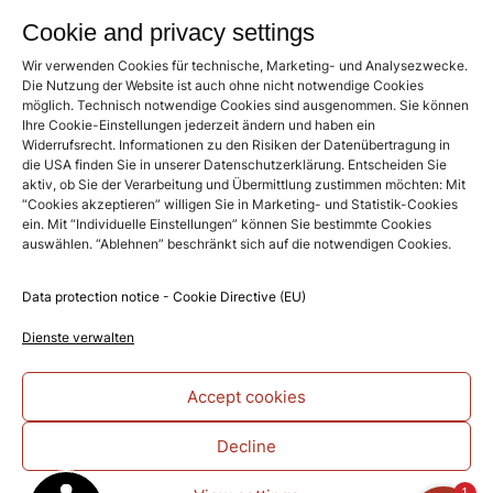
Cookie and privacy settings
Reviews
Wir verwenden Cookies für technische, Marketing- und Analysezwecke.
Die Nutzung der Website ist auch ohne nicht notwendige Cookies
Hotel Schindlerhof
möglich. Technisch notwendige Cookies sind ausgenommen. Sie können
4.6
Ihre Cookie-Einstellungen jederzeit ändern und haben ein
Based on 886 reviews
Widerrufsrecht. Informationen zu den Risiken der Datenübertragung in
die USA finden Sie in unserer Datenschutzerklärung. Entscheiden Sie
powered by
G
o
o
g
l
e
aktiv, ob Sie der Verarbeitung und Übermittlung zustimmen möchten: Mit
“Cookies akzeptieren” willigen Sie in Marketing- und Statistik-Cookies
Write a review on Google
ein. Mit “Individuelle Einstellungen” können Sie bestimmte Cookies
auswählen. “Ablehnen” beschränkt sich auf die notwendigen Cookies.
Social Media
Data protection notice - Cookie Directive (EU)
Dienste verwalten
Accept cookies
Decline
1