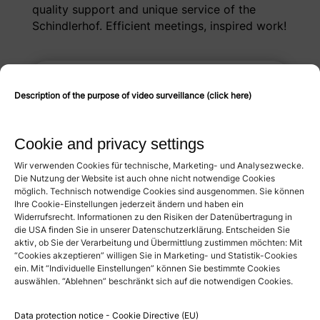
quality support and unique service of the
Schindlerhof. Efficient meetings, inspired work!
Price
Description of the purpose of video surveillance (click here)
Tag: 380,- €
Cookie and privacy settings
Seating options
Wir verwenden Cookies für technische, Marketing- und Analysezwecke.
Block: 8 persons
Die Nutzung der Website ist auch ohne nicht notwendige Cookies
möglich. Technisch notwendige Cookies sind ausgenommen. Sie können
Ihre Cookie-Einstellungen jederzeit ändern und haben ein
Circle of chairs: 10 people
Widerrufsrecht. Informationen zu den Risiken der Datenübertragung in
die USA finden Sie in unserer Datenschutzerklärung. Entscheiden Sie
aktiv, ob Sie der Verarbeitung und Übermittlung zustimmen möchten: Mit
Special features
“Cookies akzeptieren” willigen Sie in Marketing- und Statistik-Cookies
ein. Mit “Individuelle Einstellungen” können Sie bestimmte Cookies
auswählen. “Ablehnen” beschränkt sich auf die notwendigen Cookies.
Two accessible balconies
Data protection notice - Cookie Directive (EU)