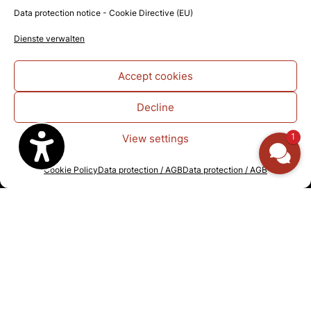
Data protection notice - Cookie Directive (EU)
Dienste verwalten
Reviews
Hotel Schindlerhof
Accept cookies
4.6
Based on 886 reviews
Decline
powered by
G
o
o
g
l
e
1
View settings
Write a review on Google
Cookie Policy
Data protection / AGB
Data protection / AGB
Social Media