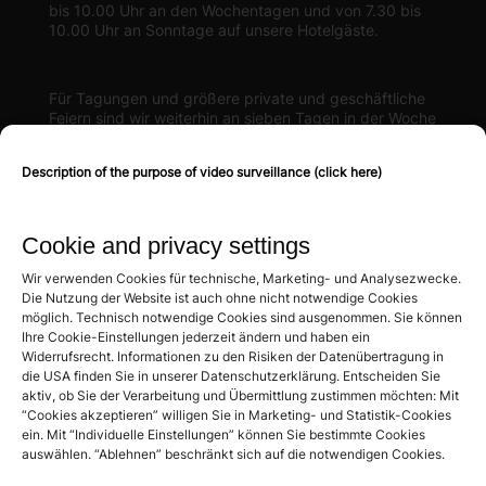
bis 10.00 Uhr an den Wochentagen und von 7.30 bis
10.00 Uhr an Sonntage auf unsere Hotelgäste.
Für Tagungen und größere private und geschäftliche
Feiern sind wir weiterhin an sieben Tagen in der Woche
für Sie da!
Mittags kochen wir für unsere Tagungsgäste ein
Description of the purpose of video surveillance (click here)
leckeres Menü, zu dem auch andere Gäste herzlich
willkommen sind.
Cookie and privacy settings
Wir verwenden Cookies für technische, Marketing- und Analysezwecke.
Sustainability
Die Nutzung der Website ist auch ohne nicht notwendige Cookies
möglich. Technisch notwendige Cookies sind ausgenommen. Sie können
We are committed to our environmental
Ihre Cookie-Einstellungen jederzeit ändern und haben ein
responsibility and promote an understanding
Widerrufsrecht. Informationen zu den Risiken der Datenübertragung in
of ecological interrelationships with very
die USA finden Sie in unserer Datenschutzerklärung. Entscheiden Sie
aktiv, ob Sie der Verarbeitung und Übermittlung zustimmen möchten: Mit
specific measures!
“Cookies akzeptieren” willigen Sie in Marketing- und Statistik-Cookies
ein. Mit “Individuelle Einstellungen” können Sie bestimmte Cookies
auswählen. “Ablehnen” beschränkt sich auf die notwendigen Cookies.
More information