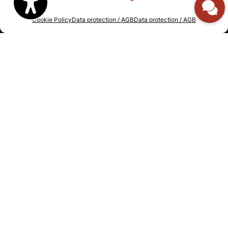
of ecological interrelationships with very
specific measures!
Cookie Policy
Data protection / AGB
Data protection / AGB
More information
Reviews
Hotel Schindlerhof
4.6
Based on 886 reviews
powered by
G
o
o
g
l
e
Write a review on Google
Social Media