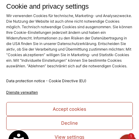
Cookie and privacy settings
Sonntag: 12:00 – 20:30 (durchgehende Küche)
Feiertage: 12:00 – 15:00 und 18.00 – 0.00 Uhr
Wir verwenden Cookies für technische, Marketing- und Analysezwecke.
Die Nutzung der Website ist auch ohne nicht notwendige Cookies
(Küche bis 21.30Uhr)
möglich. Technisch notwendige Cookies sind ausgenommen. Sie können
Ein reichhaltiges Frühstücks-Buffet wartet von 6.30
Ihre Cookie-Einstellungen jederzeit ändern und haben ein
bis 10.00 Uhr an den Wochentagen und von 7.30 bis
Widerrufsrecht. Informationen zu den Risiken der Datenübertragung in
10.00 Uhr an Sonntage auf unsere Hotelgäste.
die USA finden Sie in unserer Datenschutzerklärung. Entscheiden Sie
aktiv, ob Sie der Verarbeitung und Übermittlung zustimmen möchten: Mit
“Cookies akzeptieren” willigen Sie in Marketing- und Statistik-Cookies
ein. Mit “Individuelle Einstellungen” können Sie bestimmte Cookies
Für Tagungen und größere private und geschäftliche
auswählen. “Ablehnen” beschränkt sich auf die notwendigen Cookies.
Feiern sind wir weiterhin an sieben Tagen in der Woche
für Sie da!
Data protection notice - Cookie Directive (EU)
Mittags kochen wir für unsere Tagungsgäste ein
leckeres Menü, zu dem auch andere Gäste herzlich
Dienste verwalten
willkommen sind.
Accept cookies
Sustainability
Decline
We are committed to our environmental
responsibility and promote an understanding
1
View settings