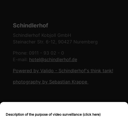
Schindlerhof
Schindlerhof Kobjoll GmbH
Steinacher Str. 6-12, 90427 Nuremberg
Phone: 0911 - 93 02 - 0
E-mail:
hotel@schindlerhof.de
Powered by Valido - Schindlerhof's think tank!
photography by Sebastian Krappe
Unsere Öffnungszeiten
:
Description of the purpose of video surveillance (click here)
Montag bis Samstag: 12 -14 Uhr und 18:00 – 00:00
(Küche bis 21.30)