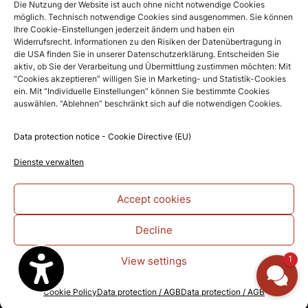
Die Nutzung der Website ist auch ohne nicht notwendige Cookies
Hotel Schindlerhof
möglich. Technisch notwendige Cookies sind ausgenommen. Sie können
4.6
Ihre Cookie-Einstellungen jederzeit ändern und haben ein
Based on 886 reviews
Widerrufsrecht. Informationen zu den Risiken der Datenübertragung in
die USA finden Sie in unserer Datenschutzerklärung. Entscheiden Sie
powered by
G
o
o
g
l
e
aktiv, ob Sie der Verarbeitung und Übermittlung zustimmen möchten: Mit
“Cookies akzeptieren” willigen Sie in Marketing- und Statistik-Cookies
Write a review on Google
ein. Mit “Individuelle Einstellungen” können Sie bestimmte Cookies
auswählen. “Ablehnen” beschränkt sich auf die notwendigen Cookies.
Social Media
Data protection notice - Cookie Directive (EU)
Dienste verwalten
Accept cookies
Decline
1
View settings
JOBS & AUSBILDUNG
|
IMPRESSUM
|
DATENSCHUTZ/AGB
|
ERKLÄRUNG ZUR
Cookie Policy
Data protection / AGB
Data protection / AGB
BARRIEREFREIHEIT