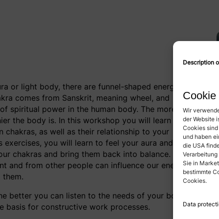
Description o
ura or light body, there are funnel-shaped energy
Cookie 
akra comes from Sanskrit, meaning wheel, and
r of spiritual power in the human body. The more
Wir verwende
er the body is. In this workshop you will learn
der Website 
Cookies sind
chakras, as well as their relationship to your
und haben ei
 exercises, you will learn to feel your aura and
die USA finde
your chakras and bring them back into balance. We
Verarbeitung
Sie in Market
nt and from other people can influence our energy
bestimmte Co
m them.
Cookies.
he better you can listen to the needs of your body
Data protecti
he basis for constructive work processes.