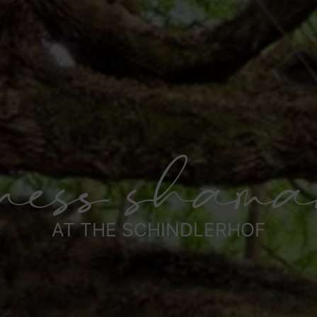
iness shama
AT THE SCHINDLERHOF